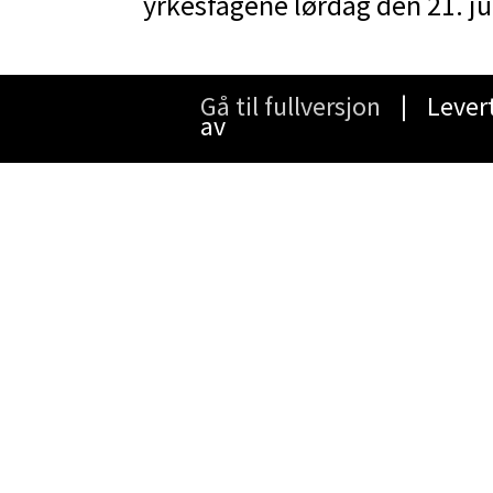
yrkesfagene lørdag den 21. j
Gå til fullversjon
∣ Lever
av